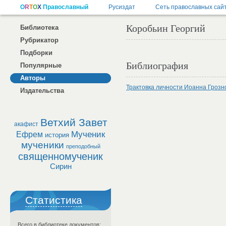
Коробьин Георгий
Библиотека
Рубрикатор
Подборки
Библиография
Популярные
Авторы
Трактовка личности Иоанна Грозно
Издательства
Ветхий Завет
акафист
Мученик
Ефрем
история
мученики
преподобный
священномученик
Сирин
Статистика
Всего в библиотеке документов: