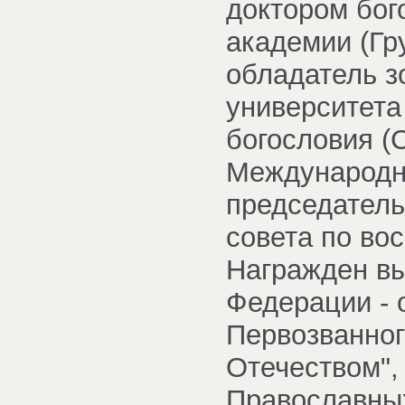
доктором бог
академии (Гру
обладатель з
университета
богословия (
Международно
председатель
совета по во
Награжден в
Федерации - 
Первозванног
Отечеством",
Православных