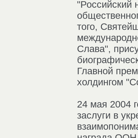
"Российский 
общественног
того, Святей
международно
Слава", прис
биографическ
Главной прем
холдингом "С
24 мая 2004 
заслуги в ук
взаимопоним
награда ООН 