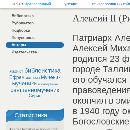
Алексий II (Р
Библиотека
Рубрикатор
Подборки
Патриарх Але
Популярные
Авторы
Алексей Миха
Издательства
родился 23 ф
городе Талли
библеистика
акафист
Мученик
его обучался
Ефрем
история
мученики
преподобный
правоведения
священномученик
Сирин
окончил в эм
в 1940 году о
Статистика
Богословские
Всего в библиотеке документов: