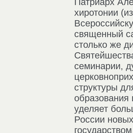
Патриарх Але
хиротонии (и
Всероссийску
священный са
столько же д
Святейшеств
семинарии, д
церковноприх
структуры дл
образования 
уделяет боль
России новы
государством