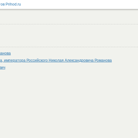
манова
а, императора Российского Николая Александровича Романова
вич