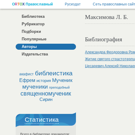
Максимова Л. Б.
Библиотека
Рубрикатор
Подборки
Библиография
Популярные
Авторы
Александра Феодоровна Ро
Издательства
Житие святого страстотерпц
Цесаревич Алексий Николае
библеистика
акафист
Мученик
Ефрем
история
мученики
преподобный
священномученик
Сирин
Статистика
Всего в библиотеке документов: