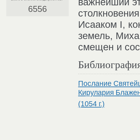
важнейший эт
6556
столкновения
Исааком I, к
земель, Миха
смещен и сос
Библиографи
Послание Святейш
Кирулария Блаже
(1054 г.)