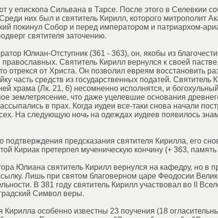
т у епископа Сильвана в Тарсе. После этого в Селевкии 
Среди них был и святитель Кирилл, которого митрополит Ак
акий покинул Собор и перед императором и патриархом-ари
одверг святителя заточению.
ратор Юлиан-Отступник (361 - 363), он, якобы из благочест
православных. Святитель Кирилл вернулся к своей пастве.
ыто отрекся от Христа. Он позволил евреям восстановить
йку часть средств из государственных податей. Святитель 
ей храма (Лк. 21, 6) несомненно исполнятся, и богохульн
ное землетрясение, что даже уцелевшие основания древнег
ссыпались в прах. Когда иудеи все-таки снова начали постр
сех. На следующую ночь на одеждах иудеев появилось знам
о подтверждения предсказания святителя Кирилла, его сно
той Кириак претерпел мученическую кончину (+ 363, память 
ора Юлиана святитель Кирилл вернулся на кафедру, но в пр
ссылку. Лишь при святом благоверном царе Феодосии Велико
льности. В 381 году святитель Кирилл участвовал во II Вс
градский Символ веры.
я Кирилла особенно известны 23 поучения (18 огласительн