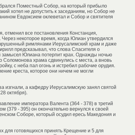
собрался Поместный Собор, на который прибыло
акий хотел не допустить к заседаниям, но Собор не
анином Евдоксием оклеветал и Собор и святителя
ия, отменил все постановления Констанция,
 Через некоторое время, когда Юлиан утвердился
 разрушенный римлянами Иерусалимский храм и даже
Кирилл предсказывал, что слова Спасителя о
ый замысел Юлиана потерпит крах. Однажды ночью
о Соломонова храма сдвинулись с места, а вновь
ойку, с неба пал огонь и истребил рабочие орудия.
ение креста, которое они ничем не могли
ва изгнали, а кафедру Иерусалимскую занял святой
28 октября).
авление императора Валента (364 - 378) в третий
м (379 - 395) он окончательно вернулся к своей
еленском Соборе, который осудил ересь Македония и
ых для готовящихся принять Крещение и 5 для