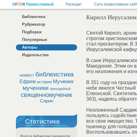
Кирилл Иерусалимс
Библиотека
Рубрикатор
Подборки
Святой Кирилл, архие
строгом христианском
Популярные
стал пресвитером. В 
Авторы
Иерусалимской кафед
Издательства
В сане Иерусалимског
Македония. Этим он в
его низложения и изг
библеистика
акафист
Мученик
Ефрем
история
В 351 году на праздн
мученики
небе явился Честный 
преподобный
Елеонской. Святитель
священномученик
363), надеясь обратит
Сирин
Низложенный Сардики
пользуясь содействие
Статистика
все свое имущество. 
пшеницу для голодающ
Воспользовавшись эти
Всего в библиотеке документов: