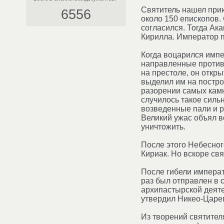
Святитель нашел прию
6556
около 150 епископов. 
согласился. Тогда Ак
Кирилла. Император п
Когда воцарился импе
направленные против 
на престоле, он откр
выделил им на постро
разорении самых камн
случилось такое силь
возведенные пали и ра
Великий ужас объял в
уничтожить.
После этого Небесног
Кириак. Но вскоре свя
После гибели императ
раз был отправлен в 
архипастырской деяте
утвердил Никео-Царе
Из творений святител