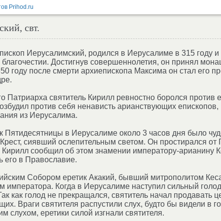
кий, свт.
пископ Иерусалимский, родился в Иерусалиме в 315 году и
 благочестии. Достигнув совершеннолетия, он принял монаш
350 году после смерти архиепископа Максима он стал его п
ре.
о Патриарха святитель Кирилл ревностно боролся против 
озбудил против себя ненависть арианствующих епископов,
нания из Иерусалима.
ик Пятидесятницы в Иерусалиме около 3 часов дня было чуд
Крест, сиявший ослепительным светом. Он простирался от
 Кирилл сообщил об этом знамении императору-арианину К
ь его в Православие.
йским Собором еретик Акакий, бывший митрополитом Кесар
м императора. Когда в Иерусалиме наступил сильный голод
Так как голод не прекращался, святитель начал продавать 
их. Враги святителя распустили слух, будто бы видели в 
м слухом, еретики силой изгнали святителя.