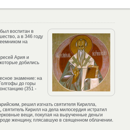
 был воспитан в
ество, а в 346 году
реемником на
ересей Ария и
 которые добились
есное знамение: на
 Голгофы до горы
онстанцию (351 -
ийским, решил изгнать святителя Кирилла,
, святитель Кирилл на дела милосердия истратил
церковные вещи, покупая на вырученные деньги
городе женщину, плясавшую в священном облачении.