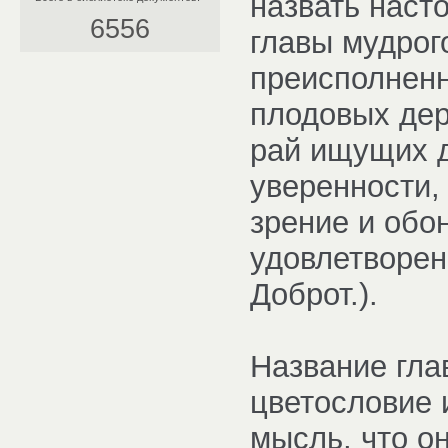
назвать наст
6556
главы мудрог
преисполненн
плодовых дер
рай ищущих д
уверенности, 
зрение и обон
удовлетворени
Доброт.).
Название гла
цветословие 
мысль, что о