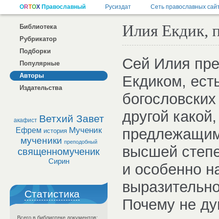
Илия Екдик, 
Библиотека
Рубрикатор
Подборки
Сей Илия пре
Популярные
Авторы
Екдиком, ест
Издательства
богословских 
другой какой,
Ветхий Завет
акафист
Мученик
предлежащим 
Ефрем
история
мученики
преподобный
высшей степе
священномученик
Сирин
и особенно н
выразительно
Статистика
Почему не ду
Всего в библиотеке документов: