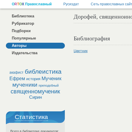
Дорофей, священноин
Библиотека
Рубрикатор
Подборки
Библиография
Популярные
Авторы
Цветник
Издательства
библеистика
акафист
Мученик
Ефрем
история
мученики
преподобный
священномученик
Сирин
Статистика
Всего в библиотеке документов: