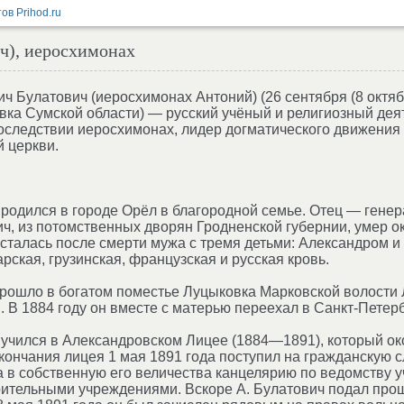
ч), иеросхимонах
ч Булатович (иеросхимонах Антоний) (26 сентября (8 октяб
вка Сумской области) — русский учёный и религиозный дея
оследствии иеросхимонах, лидер догматического движения
 церкви.
родился в городе Орёл в благородной семье. Отец — гене
ч, из потомственных дворян Гродненской губернии, умер ок
сталась после смерти мужа с тремя детьми: Александром и 
арская, грузинская, французская и русская кровь.
рошло в богатом поместье Луцыковка Марковской волости 
. В 1884 году он вместе с матерью переехал в Санкт-Петерб
учился в Александровском Лицее (1884—1891), который ок
кончания лицея 1 мая 1891 года поступил на гражданскую с
ка в собственную его величества канцелярию по ведомств
ительными учреждениями. Вскоре А. Булатович подал прош