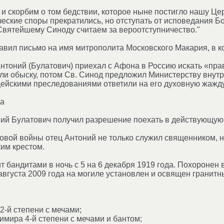
 и скорбим о том бедствии, которое ныне постигло нашу Це
ческие споры прекратились, но отступать от исповедания 
Святейшему Синоду считаем за вероотступничество."
равил письмо на имя митрополита Московского Макария, в 
нтоний (Булатович) приехал с Афона в Россию искать «пра
ли обыску, потом Св. Синод предложил Министерству внутре
ейскими преследованиями ответили на его духовную жажду
на
ний Булатович получил разрешение поехать в действующую
вой войны отец Антоний не только служил священником, но 
им крестом.
т бандитами в ночь с 5 на 6 декабря 1919 года. Похоронен 
 августа 2009 года на могиле установлен и освящен гранитны
2-й степени с мечами;
имира 4-й степени с мечами и бантом;