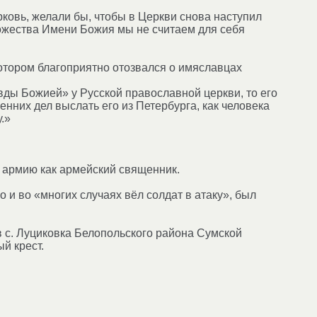
рковь, желали бы, чтобы в Церкви снова наступил
Божества Имени Божия мы не считаем для себя
котором благоприятно отозвался о имяславцах
вды Божией» у Русской православной церкви, то его
нних дел выслать его из Петербурга, как человека
.»
 армию как армейский священник.
и во «многих случаях вёл солдат в атаку», был
в с. Луциковка Белопольского района Сумской
й крест.