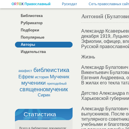
Антоний (Булатови
Библиотека
Рубрикатор
Подборки
Александр Ксаверьеви
декабря 1919, Луцыко
Популярные
Эфиопии, офицер, вп
Авторы
Русской православной
Издательства
Жизнь
Александр Булатович 
библеистика
акафист
Викентьевич Булатови
Мученик
Ефрем
история
Евгения Андреевна, о
мученики
В жилах его текла тат
преподобный
священномученик
Детство Александра п
Сирин
Харьковской губернии
Александр Булатович 
Статистика
выпускников. После о
титулярного советни
учебными и благотвор
Всего в библиотеке документов: