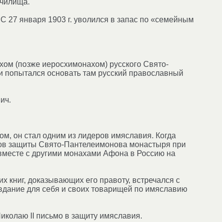
училища.
 С 27 января 1903 г. уволился в запас по «семейным
хом (позже иеросхимонахом) русского Свято-
и попытался основать там русский православный
ич.
м, он стал одним из лидеров имяславия. Когда
ров защиты Свято-Пантелеимонова монастыря при
 вместе с другими монахами Афона в Россию на
х книг, доказывающих его правоту, встречался с
авдание для себя и своих товарищей по имяславию
иколаю II письмо в защиту имяславия.