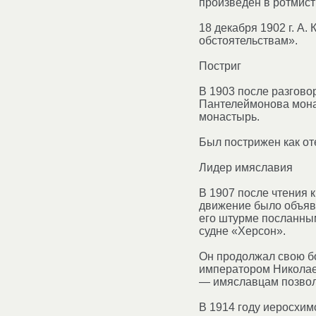
произведён в ротмист
18 декабря 1902 г. А
обстоятельствам».
Постриг
В 1903 после разгово
Пантелеймонова мона
монастырь.
Был пострижен как от
Лидер имяславия
В 1907 после чтения 
движение было объяв
его штурме посланным
судне «Херсон».
Он продолжал свою бо
императором Николаем
— имяславцам позволи
В 1914 году иеросхим