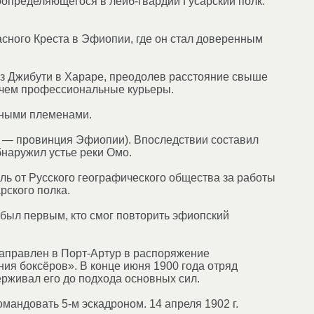
оопределяющегося в лейб-гвардии Гусарский полк.
асного Креста в Эфиопии, где он стал доверенным
из Джибути в Хараре, преодолев расстояние свыше
е, чем профессиональные курьеры.
жными племенами.
с — провинция Эфиопии). Впоследствии составил
наружил устье реки Омо.
ль от Русского географического общества за работы
рского полка.
был первым, кто смог повторить эфиопский
 направлен в Порт-Артур в распоряжение
ия боксёров». В конце июня 1900 года отряд
ерживал его до подхода основных сил.
омандовать 5-м эскадроном. 14 апреля 1902 г.