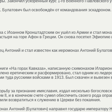
ры. Закончил ускоренный курс 1-го Военного Павловского 
. К. Булатович был освобождён от командования эскадроном.
ра с Иоанном Кронштадтским он ушёл из Армии и стал мона
стыря на горе Афон в Греции. Он снова посетил Эфиопию 
ец Антоний и стал известен как иеромонах Антоний Булатов
книги «На горах Кавказа», написанную схимонахом Иларионо
лено еретическим и расформировано, стал одним из лиде
и туда русскими войсками в 1913. Был схвачен и вывезен
рьбу за признание имяславия, издал несколько богословски
 II, и в конечном счете сумел обеспечить своего рода опр
ли возвратиться к служению в Церкви без покаяния.
онах Антоний (Булатович) направил государю императору Н