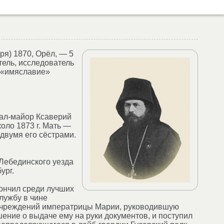
ря) 1870, Орёл, — 5
тель, исследователь
 «имяславие»
рал-майор Ксаверий
оло 1873 г. Мать —
двумя его сёстрами.
Лебединского уезда
ург.
ончил среди лучших
лужбу в чине
у учреждений императрицы Марии, руководившую
ение о выдаче ему на руки документов, и поступил