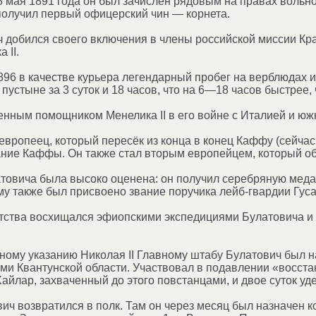
8 мая 1891 года он был зачислен рядовым на правах вольн
 получил первый офицерский чин — корнета.
ч добился своего включения в члены российской миссии Кр
 II.
96 в качестве курьера легендарный пробег на верблюдах 
й пустыне за 3 суток и 18 часов, что на 6—18 часов быстре
енным помощником Менелика II в его войне с Италией и ю
вропеец, который пересёк из конца в конец Каффу (сейча
ние Каффы. Он также стал вторым европейцем, который об
товича была высоко оценена: он получил серебряную меда
му также был присвоено звание поручика лейб-гвардии Гуса
тства восхищался эфиопскими экспедициями Булатовича и 
ичному указанию Николая II Главному штабу Булатович был
и Квантунской области. Участвовал в подавлении «восстан
айлар, захваченный до этого повстанцами, и двое суток уд
вич возвратился в полк. Там он через месяц был назначен к