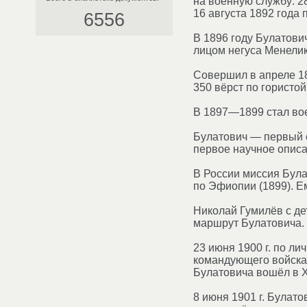
на военную службу: 2
16 августа 1892 года
6556
В 1896 году Булатови
лицом негуса Менелика
Совершил в апреле 18
350 вёрст по гористо
В 1897—1899 стал во
Булатович — первый е
первое научное описа
В России миссия Була
по Эфиопии (1899). Е
Николай Гумилёв с де
маршрут Булатовича.
23 июня 1900 г. по л
командующего войскам
Булатовича вошёл в Х
8 июня 1901 г. Булато