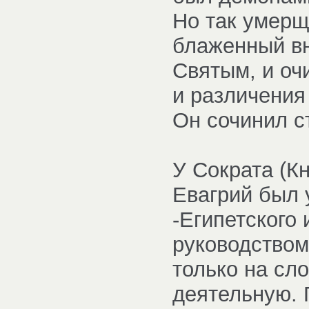
Но так умерщ
блаженный в
Святым, и оч
и различени
Он сочинил ст
У Сократа (Кн
Евагрий был 
-Египетского 
руководство
только на сл
деятельную. 