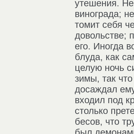
утешения. Не 
винограда; не
томит себя ч
довольстве; 
его. Иногда 
блуда, как са
целую ночь с
зимы, так что
досаждал ему
входил под к
столько прет
бесов, что тр
был демонам