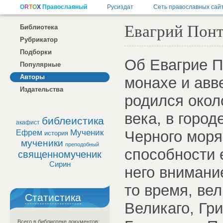
Евагрий Понт
Библиотека
Рубрикатор
Подборки
Об Евагрие П
Популярные
Авторы
монахе и авве
Издательства
родился окол
века, в город
библеистика
акафист
Мученик
Черного моря
Ефрем
история
мученики
преподобный
способности 
священномученик
Сирин
него внимани
то время, ве
Статистика
Великаго, Гри
Всего в библиотеке документов: