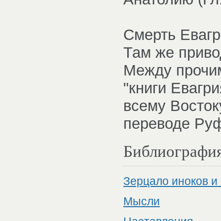
Смерть Евагри
Там же приво
Между прочим
"книги Евагр
всему Восток
переводе Руф
Библиографи
Зерцало иноков и
Мысли