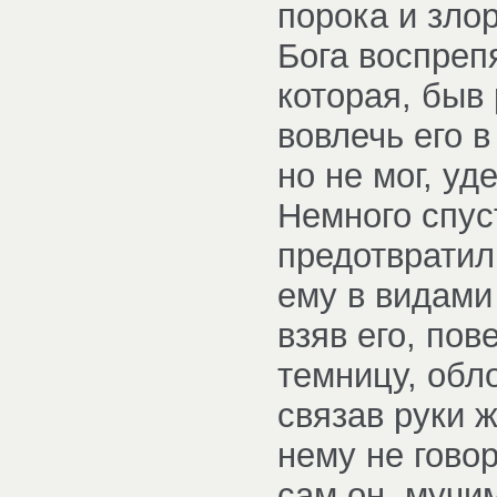
порока и зло
Бога воспреп
которая, быв
вовлечь его в
но не мог, у
Немного спус
предотвратил
ему в видами
взяв его, пов
темницу, обл
связав руки 
нему не гово
сам он, мучи