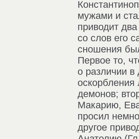
Константиноп
мужами и ста
приводит два
со слов его с
сношения был
Первое то, ч
о различии в
оскорбления 
демонов; вто
Макарию, Ева
просил немног
другое привод
Анатолию (Гл. 