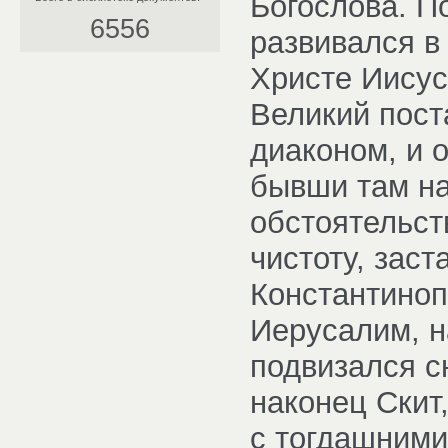
Богослова. П
6556
развивался в 
Христе Иисус
Великий пост
диаконом, и 
бывши там на
обстоятельст
чистоту, заст
Константиноп
Иерусалим, н
подвизался с
наконец Скит
с тогдашними