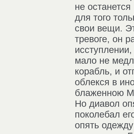
не останется 
для того тол
свои вещи. Э
тревоге, он р
исступлении,
мало не медля
корабль, и о
облекся в ин
блаженною М
Но диавол оп
поколебал его
опять одежду