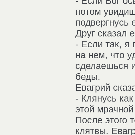
- Если Бог ос
потом увидиш
подвергнусь 
Друг сказал е
- Если так, я
на нем, что у
сделаешься и
беды.
Евагрий сказ
- Клянусь как
этой мрачной 
После этого 
клятвы. Еваг