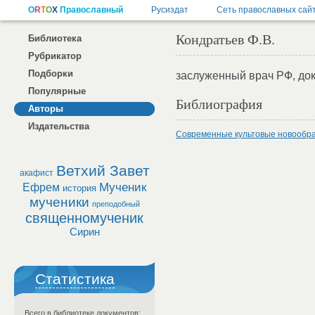
Кондратьев Ф.В.
Библиотека
Рубрикатор
Подборки
заслуженный врач РФ, док
Популярные
Библиография
Авторы
Издательства
Современные культовые новообраз
Ветхий Завет
акафист
Мученик
Ефрем
история
мученики
преподобный
священномученик
Сирин
Статистика
Всего в библиотеке документов: