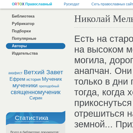
Николай Мель
Библиотека
Рубрикатор
Подборки
Есть на стар
Популярные
Авторы
на высоком м
Издательства
могила, доро
анапчан. Они
Ветхий Завет
акафист
Мученик
только в дни
Ефрем
история
мученики
преподобный
тогда, когда 
священномученик
Сирин
прикоснуться
отрешиться н
Статистика
земной... При
Всего в библиотеке документов: