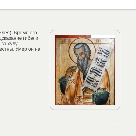
илея). Время его
едсказание гибели
 за хулу
естны. Умер он на