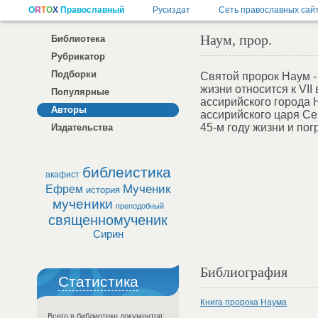
Наум, прор.
Библиотека
Рубрикатор
Подборки
Святой пророк Наум -
жизни относится к VII
Популярные
ассирийского города 
Авторы
ассирийского царя Се
45-м году жизни и пог
Издательства
библеистика
акафист
Мученик
Ефрем
история
мученики
преподобный
священномученик
Сирин
Библиография
Статистика
Книга пророка Наума
Всего в библиотеке документов: