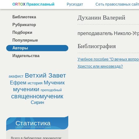
Духанин Валерий
Библиотека
Рубрикатор
Подборки
преподаватель Николо-Уг
Популярные
Библиография
Авторы
Издательства
Учебное пособие "О вечных вопро
Христос или кинозвезда?
Ветхий Завет
акафист
Мученик
Ефрем
история
мученики
преподобный
священномученик
Сирин
Статистика
Всего в библиотеке документов: