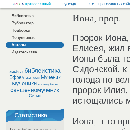
Иона, прор.
Библиотека
Рубрикатор
Подборки
Пророк Иона,
Популярные
Авторы
Елисея, жил в 
Издательства
Ионы была то
Сидонской, к
библеистика
акафист
Мученик
голода по в
Ефрем
история
мученики
преподобный
пророк Илия, 
священномученик
Сирин
истощались м
Статистика
Иона, в то в
Всего в библиотеке документов: