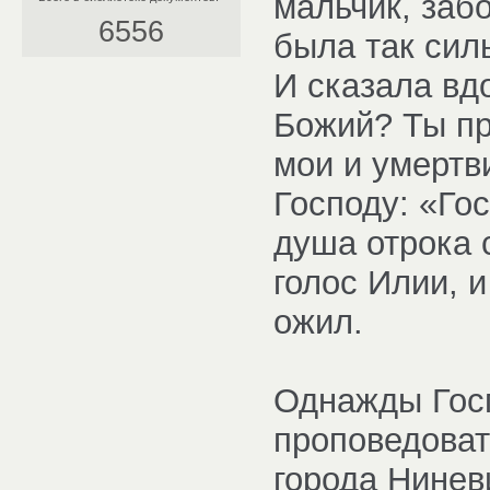
мальчик, забо
6556
была так сил
И сказала вд
Божий? Ты пр
мои и умертв
Господу: «Го
душа отрока 
голос Илии, и
ожил.
Однажды Госп
проповедоват
города Нинев