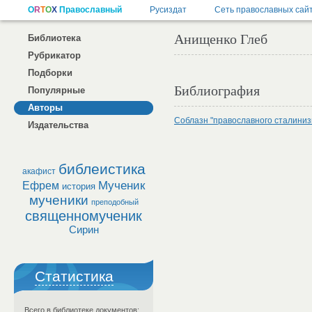
Анищенко Глеб
Библиотека
Рубрикатор
Подборки
Библиография
Популярные
Авторы
Соблазн "православного сталиниз
Издательства
библеистика
акафист
Мученик
Ефрем
история
мученики
преподобный
священномученик
Сирин
Статистика
Всего в библиотеке документов: