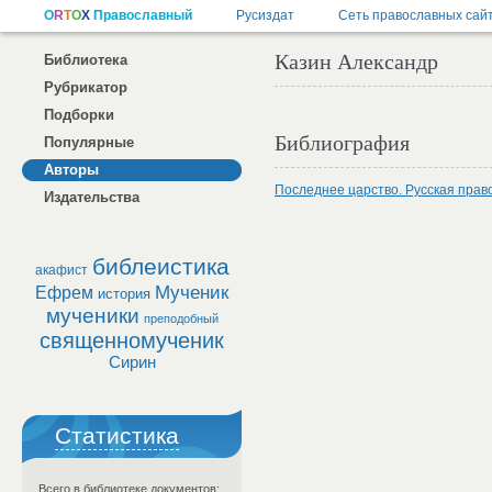
Казин Александр
Библиотека
Рубрикатор
Подборки
Библиография
Популярные
Авторы
Последнее царство. Русская пра
Издательства
библеистика
акафист
Мученик
Ефрем
история
мученики
преподобный
священномученик
Сирин
Статистика
Всего в библиотеке документов: