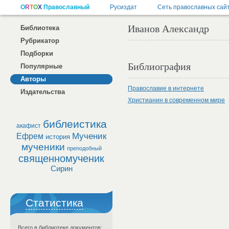
Иванов Александр
Библиотека
Рубрикатор
Подборки
Библиография
Популярные
Авторы
Православие в интернете
Издательства
Христианин в современном мире
библеистика
акафист
Мученик
Ефрем
история
мученики
преподобный
священномученик
Сирин
Статистика
Всего в библиотеке документов: