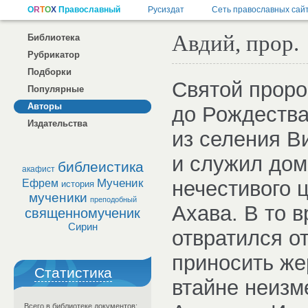
Авдий, прор.
Библиотека
Рубрикатор
Подборки
Святой пророк
Популярные
Авторы
до Рождества
Издательства
из селения В
и служил дом
библеистика
акафист
Мученик
нечестивого 
Ефрем
история
мученики
преподобный
Ахава. В то 
священномученик
Сирин
отвратился от
приносить же
Статистика
втайне неизм
Всего в библиотеке документов: