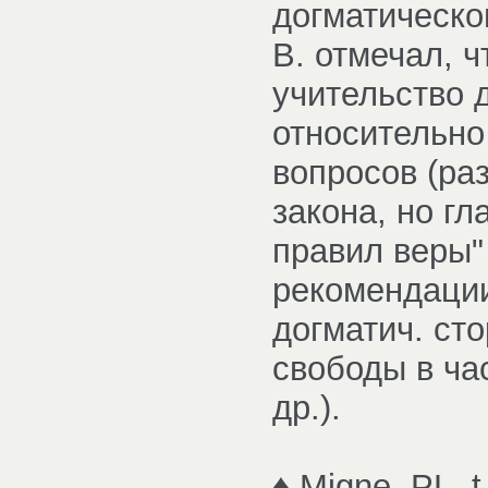
догматическог
В. отмечал, 
учительство 
относительно
вопросов (ра
закона, но г
правил веры" (
рекомендации
догматич. сто
свободы в час
др.).
♦ Migne. PL, t