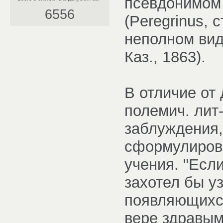
псевдонимом 
6556
(Peregrinus, 
неполном вид
Каз., 1863).
В отличие от
полемич. лит-
заблуждения,
сформулирова
учения. "Если
захотел бы у
появляющихся
вере здравым