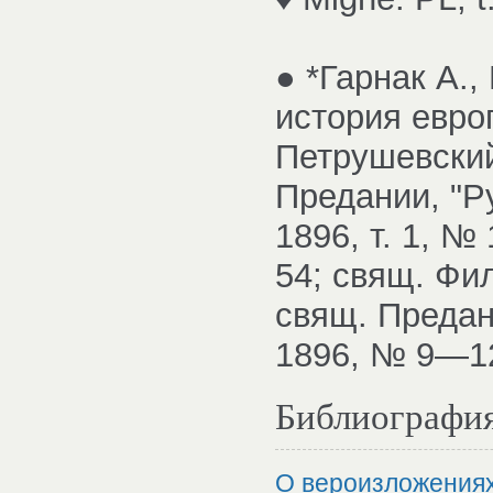
● *Гарнак А.,
история европ
Петрушевский
Предании, "Р
1896, т. 1, № 
54; свящ. Фил
свящ. Предани
1896, № 9—12
Библиографи
О вероизложениях