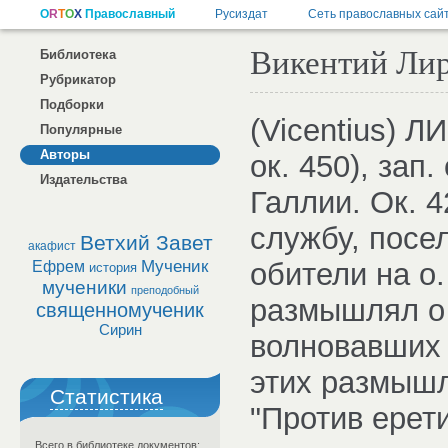
Викентий Лир
Библиотека
Рубрикатор
Подборки
(Vicentius) 
Популярные
Авторы
ок. 450), зап.
Издательства
Галлии. Ок. 
службу, посе
Ветхий Завет
акафист
Мученик
обители на о.
Ефрем
история
мученики
преподобный
размышлял о 
священномученик
Сирин
волновавших 
этих размышл
Статистика
"Против ерет
Всего в библиотеке документов: