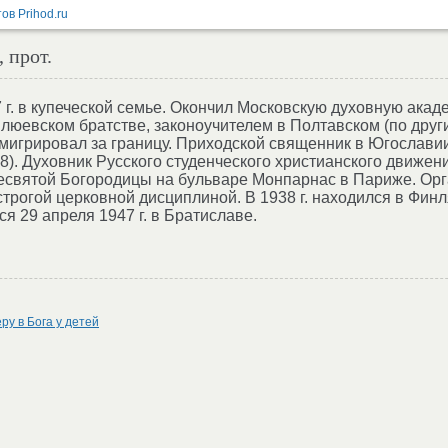
 прот.
 г. в купеческой семье. Окончил Московскую духовную акаде
юевском братстве, законоучителем в Полтавском (по друг
 эмигрировал за границу. Приходской священник в Югославии
8). Духовник Русского студенческого христианского движени
есвятой Богородицы на бульваре Монпарнас в Париже. Орг
строгой церковной дисциплиной. В 1938 г. находился в Фи
я 29 апреля 1947 г. в Братиславе.
ру в Бога у детей