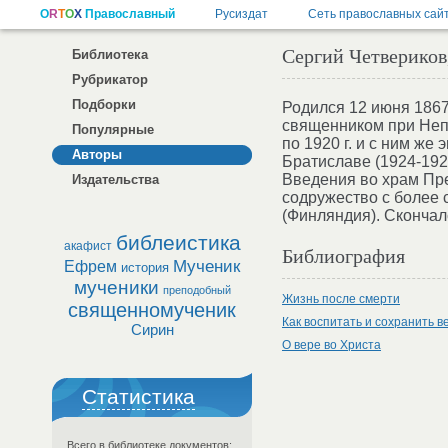
Сергий Четвериков,
Библиотека
Рубрикатор
Подборки
Родился 12 июня 1867
священником при Непл
Популярные
по 1920 г. и с ним же
Авторы
Братиславе (1924-192
Введения во храм Пр
Издательства
содружество с более 
(Финляндия). Скончалс
библеистика
акафист
Библиография
Мученик
Ефрем
история
мученики
преподобный
Жизнь после смерти
священномученик
Как воспитать и сохранить ве
Сирин
О вере во Христа
Статистика
Всего в библиотеке документов: