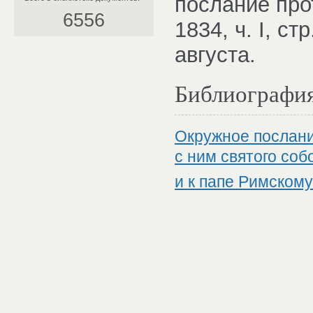
послание про
6556
1834, ч. I, ст
августа.
Библиографи
Окружное послани
с ним святого со
и к папе Римскому