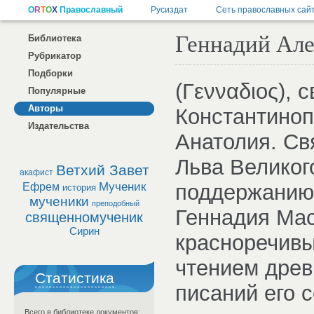
Геннадий Але
Библиотека
Рубрикатор
Подборки
(Γενναδιος), 
Популярные
Авторы
Константиноп
Издательства
Анатолия. Св
Льва Великог
Ветхий Завет
акафист
Мученик
поддержанию 
Ефрем
история
мученики
преподобный
Геннадия Мас
священномученик
Сирин
красноречивы
чтением древ
Статистика
писаний его 
Всего в библиотеке документов: