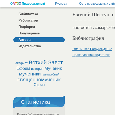
Евгений Шестун, п
Библиотека
Рубрикатор
Подборки
настоятель самарского
Популярные
Библиография
Авторы
Издательства
Жизнь - это Богоугождение
Православная педагогика
Ветхий Завет
акафист
Мученик
Ефрем
история
мученики
преподобный
священномученик
Сирин
Статистика
Всего в библиотеке документов: