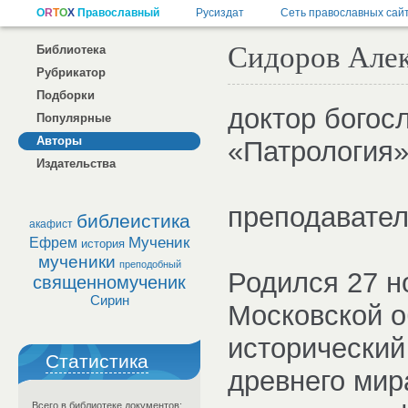
Сидоров Але
Библиотека
Рубрикатор
Подборки
доктор богос
Популярные
Авторы
«Патрология
Издательства
преподавател
библеистика
акафист
Мученик
Ефрем
история
мученики
преподобный
Родился 27 н
священномученик
Сирин
Московской о
исторический
Статистика
древнего мир
Всего в библиотеке документов: