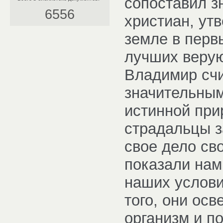
сопоставил з
6556
христиан, ут
земле в перв
лучших веру
Владимир счи
значительным
истинной при
страдальцы за
свое дело св
показали нам
наших услови
того, они ос
организм и п