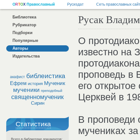
Русак Влади
Библиотека
Рубрикатор
Подборки
О протодиако
Популярные
Авторы
известно на З
Издательства
протодиакона
проповедь в В
библеистика
акафист
Мученик
его открытое
Ефрем
история
мученики
преподобный
Церквей в 198
священномученик
Сирин
В проповеди 
Статистика
мучениках за
Всего в библиотеке документов: