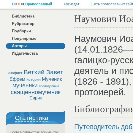
Наумович Ио
Библиотека
Рубрикатор
Подборки
Наумович Иоа
Популярные
Авторы
(14.01.1826—4
Издательства
галицко-русс
деятель и пи
Ветхий Завет
акафист
Мученик
(1826 - 1891)
Ефрем
история
мученики
преподобный
протоиерей.
священномученик
Сирин
Библиографи
Статистика
Путеводитель доб
Всего в библиотеке документов: