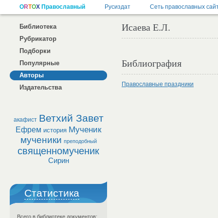
Исаева Е.Л.
Библиотека
Рубрикатор
Подборки
Библиография
Популярные
Авторы
Православные праздники
Издательства
Ветхий Завет
акафист
Мученик
Ефрем
история
мученики
преподобный
священномученик
Сирин
Статистика
Всего в библиотеке документов: