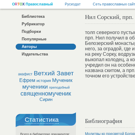
Нил Сорский, прп.
Библиотека
Рубрикатор
Подборки
толп северного пусты
прп. Нил получил в о
Популярные
Белозерский монастырь
Авторы
него, за оградой, где
на реку Сорку, водруз
Издательства
выкопал колодец, а ко
учредил он на особен
названа скитом, а прп
Ветхий Завет
акафист
точном его устройстве
Мученик
Ефрем
история
мученики
преподобный
священномученик
Сирин
Статистика
Библиография
Молитвы ко пресвятой Бого
Всего в библиотеке документов: