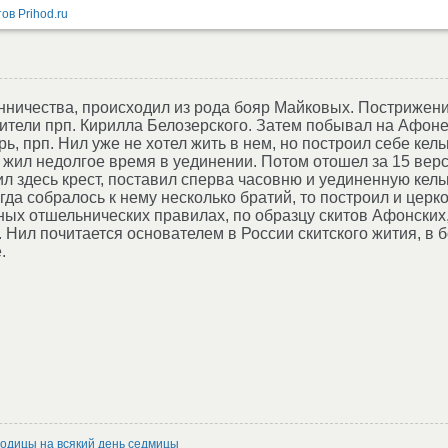
нничества, происходил из рода бояр Майковых. Пострижен
бители прп. Кирилла Белозерского. Затем побывал на Афоне
, прп. Нил уже не хотел жить в нем, но построил себе кель
 и жил недолгое время в уединении. Потом отошел за 15 вер
ил здесь крест, поставил сперва часовню и уединенную кель
гда собралось к нему несколько братий, то построил и церк
ных отшельнических правилах, по образцу скитов Афонских,
. Нил почитается основателем в России скитского жития, в 
.
родицы на всякий день седмицы