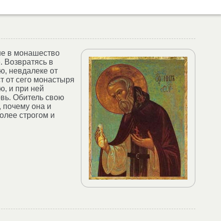
ие в монашество
. Возвратясь в
ю, невдалеке от
ст от сего монастыря
ю, и при ней
овь. Обитель свою
 почему она и
более строгом и