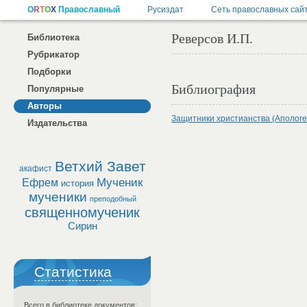
Реверсов И.П.
Библиотека
Рубрикатор
Подборки
Библиография
Популярные
Авторы
Защитники христианства (Апологе
Издательства
Ветхий Завет
акафист
Мученик
Ефрем
история
мученики
преподобный
священномученик
Сирин
Статистика
Всего в библиотеке документов: