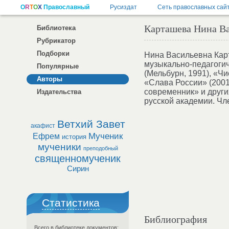
Карташева Нина В
Библиотека
Рубрикатор
Подборки
Нина Васильевна Кар
музыкально-педагогич
Популярные
(Мельбурн, 1991), «Чи
Авторы
«Слава России» (2001
современник» и други
Издательства
русской академии. Чл
Ветхий Завет
акафист
Мученик
Ефрем
история
мученики
преподобный
священномученик
Сирин
Статистика
Библиография
Всего в библиотеке документов: