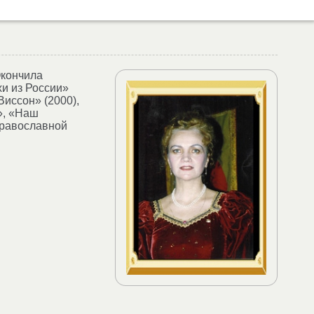
Окончила
хи из России»
Виссон» (2000),
», «Наш
Православной