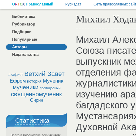
Михаил Ходан
Библиотека
Рубрикатор
Подборки
Михаил Алекс
Популярные
Авторы
Союза писате
Издательства
выпускник м
отделения фа
Ветхий Завет
акафист
Мученик
журналистики
Ефрем
история
мученики
преподобный
изучению ара
священномученик
Сирин
багдадского 
Мустансария»
Статистика
Духовной Ака
Всего в библиотеке документов: