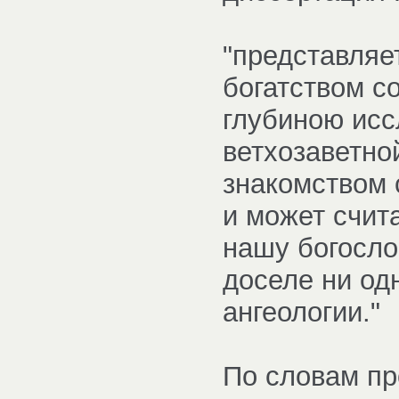
"представляе
богатством с
глубиною исс
ветхозаветно
знакомством
и может счит
нашу богосло
доселе ни од
ангеологии."
По словам пр