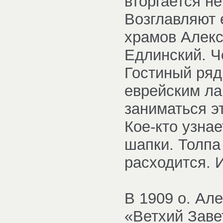
вторгается н
Возглавляют 
храмов Алекс
Едлинский. Ч
Гостиный ряд
еврейским ла
заниматься э
Кое-кто узнае
шапки. Толпа
расходится. И
В 1909 о. Ал
«Ветхий Заве