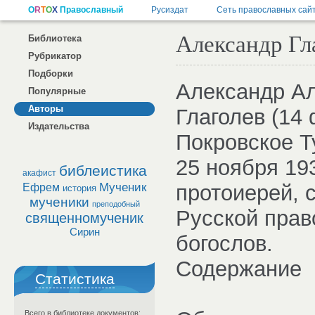
Александр Гл
Библиотека
Рубрикатор
Подборки
Александр А
Популярные
Авторы
Глаголев (14
Издательства
Покровское Т
25 ноября 19
библеистика
акафист
Мученик
протоиерей,
Ефрем
история
мученики
преподобный
Русской прав
священномученик
Сирин
богослов.
Содержание
Статистика
Всего в библиотеке документов: