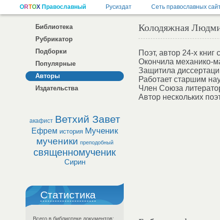
Колодяжная Людм
Библиотека
Рубрикатор
Подборки
Поэт, автор 24-х книг
Окончила механико-ма
Популярные
Защитила диссертацию
Авторы
Работает старшим нау
Член Союза литерато
Издательства
Автор нескольких поэ
Ветхий Завет
акафист
Мученик
Ефрем
история
мученики
преподобный
священномученик
Сирин
Статистика
Всего в библиотеке документов: