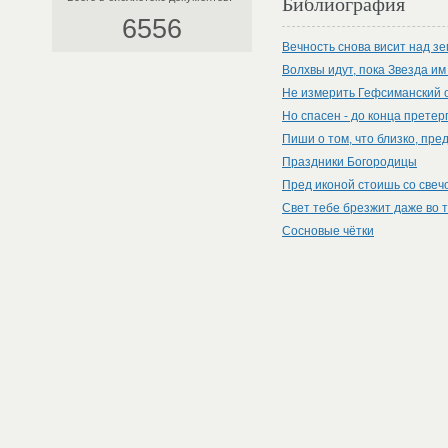
Библиография
6556
Вечность снова висит над з
Волхвы идут, пока Звезда и
Не измерить Гефсиманский 
Но спасен - до конца прете
Пиши о том, что близко, пр
Праздники Богородицы
Пред иконой стоишь со све
Свет тебе брезжит даже во
Сосновые чётки