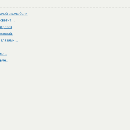
емлей в колыбели
м светит…
отрезок
рпевший.
ед глазами…
чою…
 тьме…