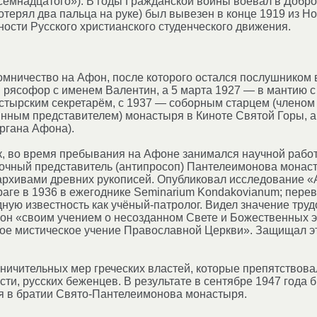
емнадцатого»). В годы Гражданской войны воевал в Добро
отерял два пальца на руке) был вывезен в конце 1919 из Н
ности Русского христианского студенческого движения.
омничество на Афон, после которого остался послушником
 рясофор с именем Валентин, а 5 марта 1927 — в мантию с
тырским секретарём, с 1937 — соборным старцем (членом 
нным представителем) монастыря в Киноте Святой Горы, а
ргана Афона).
к, во время пребывания на Афоне занимался научной работ
очный представитель (антипросоп) Пантелеимонова монас
рхивами древних рукописей. Опубликовал исследование «Ас
аге в 1936 в ежегоднике Seminarium Kondakovianum; переве
ую известность как учёный-патролог. Видел значение труд
о он «своим учением о несозданном Свете и Божественных
ое мистическое учение Православной Церкви». Защищал эт
ничительных мер греческих властей, которые препятствов
ости, русских беженцев. В результате в сентябре 1947 года
я в братии Свято-Пантелеимонова монастыря.