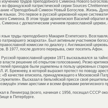
 изучению трудов преподобного Симеона Нового Богослова
 во французской патристической серии Sources Chrétienne
вание «Преподобный Симеон Новый Богослов. Жизнь. Духо
м языках. Это первое в русской церковной науке системати
ого Симеона. В этом труде архиепископ Василий обратил 
. Симеона с догматическим учением православной церкви, 
 язык труды преподобного Макария Египетского. Возглавля
 патриаршего экзархата». Был активным участником богосл
равославной комиссии по диалогу с Англиканской церковью
в. В 1977, после долгого перерыва, смог посетить Афон.
Русской православной церкви 1971 высказывался за тайно
власти решение об открытом голосовании). Резко критико
телей приходов были ущемлены в пользу церковных старост
Л. И. Брежневу, в которой выразил протест по поводу арес
ь: «В качестве епископа, принадлежащего к Московской Па
лужителя». Высказал в бельгийской прессе своё решитель
возмущён этими арестами и всеми формами религиозного п
ал в Ленинград (всего, начиная с 1956, посещал СССР окол
ище в Петербурге.