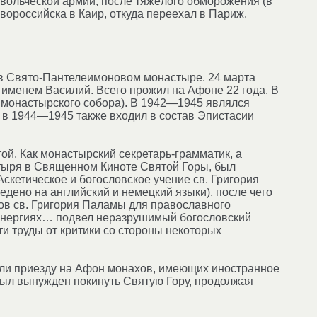
вольческой армии, после тяжёлого обморожения (в
овороссийска в Каир, откуда переехал в Париж.
 в Свято-Пантелеимоновом монастыре. 24 марта
 именем Василий. Всего прожил на Афоне 22 года. В
монастырского собора). В 1942—1945 являлся
 в 1944—1945 также входил в состав Эпистасии
ой. Как монастырский секретарь-грамматик, а
тыря в Священном Киноте Святой Горы, был
кетическое и богословское учение св. Григория
дено на английский и немецкий языки), после чего
ов св. Григория Паламы для православного
 энергиях… подвел неразрушимый богословский
и труды от критики со стороны некоторых
али приезду на Афон монахов, имеющих иностранное
 был вынужден покинуть Святую Гору, продолжая