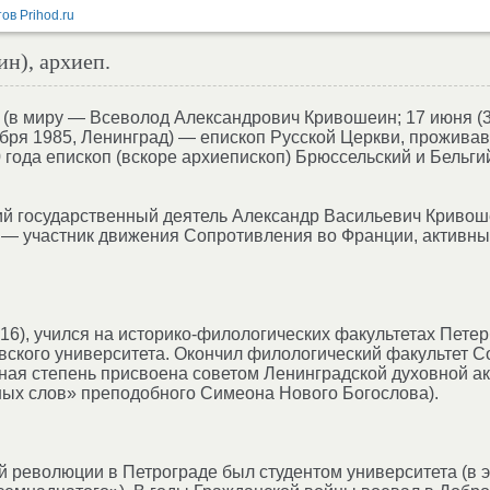
н), архиеп.
(в миру — Всеволод Александрович Кривошеин; 17 июня (3
бря 1985, Ленинград) — епископ Русской Церкви, прожива
0 года епископ (вскоре архиепископ) Брюссельский и Бельги
ий государственный деятель Александр Васильевич Кривош
 — участник движения Сопротивления во Франции, активны
16), учился на историко-филологических факультетах Петер
вского университета. Окончил филологический факультет С
ёная степень присвоена советом Ленинградской духовной а
ных слов» преподобного Симеона Нового Богослова).
 революции в Петрограде был студентом университета (в эт