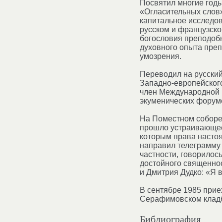
Посвятил многие годы
«Огласительных слов»
капитальное исследо
русском и французско
богословия преподобн
духовного опыта преп
умозрения.
Переводил на русский
Западно-европейского
член Международной п
экуменических форумо
На Поместном соборе 
прошло устраивающее 
которым права настоя
направил телеграмму 
частности, говорилос
достойного священнос
и Дмитрия Дудко: «Я 
В сентябре 1985 приех
Серафимовском кладб
Библиография