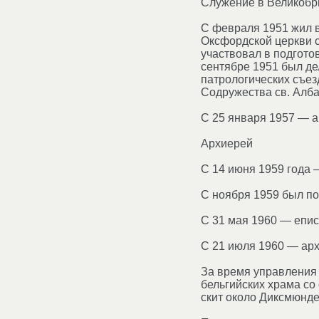
Служение в Великобр
С февраля 1951 жил в
Оксфордской церкви с
участвовал в подгото
сентябре 1951 был де
патрологических съез
Содружества св. Алба
С 25 января 1957 — а
Архиерей
С 14 июня 1959 года 
С ноября 1959 был п
С 31 мая 1960 — епис
С 21 июля 1960 — арх
За время управления 
бельгийских храма со
скит около Диксмюнде