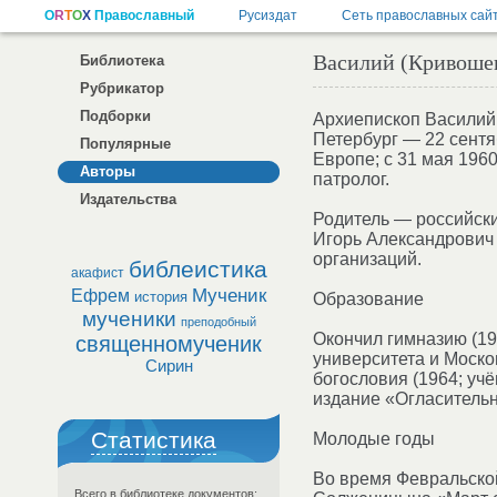
Василий (Кривошеи
Библиотека
Рубрикатор
Подборки
Архиепископ Василий 
Петербург — 22 сентя
Популярные
Европе; c 31 мая 196
Авторы
патролог.
Издательства
Родитель — российск
Игорь Александрович
организаций.
библеистика
акафист
Мученик
Ефрем
история
Образование
мученики
преподобный
Окончил гимназию (19
священномученик
университета и Моско
Сирин
богословия (1964; уч
издание «Огласитель
Статистика
Молодые годы
Во время Февральской
Всего в библиотеке документов: