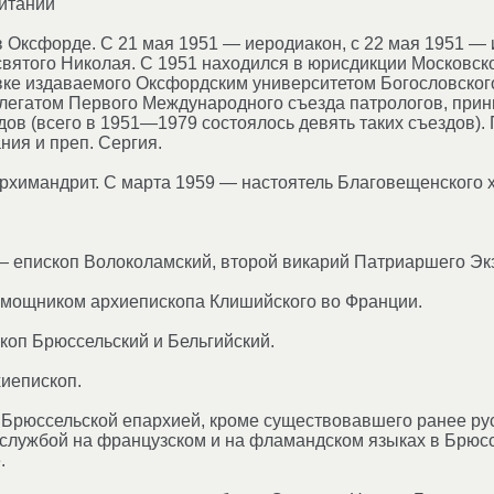
итании
 Оксфорде. С 21 мая 1951 — иеродиакон, с 22 мая 1951 —
вятого Николая. С 1951 находился в юрисдикции Московск
вке издаваемого Оксфордским университетом Богословского
легатом Первого Международного съезда патрологов, прин
дов (всего в 1951—1979 состоялось девять таких съездов).
ния и преп. Сергия.
рхимандрит. С марта 1959 — настоятель Благовещенского 
— епископ Волоколамский, второй викарий Патриаршего Эк
омощником архиепископа Клишийского во Франции.
коп Брюссельский и Бельгийский.
иепископ.
Брюссельской епархией, кроме существовавшего ранее рус
 службой на французском и на фламандском языках в Брюс
.