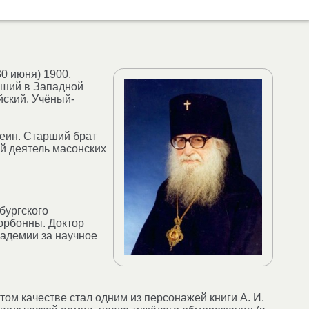
0 июня) 1900,
вший в Западной
йский. Учёный-
еин. Старший брат
й деятель масонских
бургского
орбонны. Доктор
кадемии за научное
ом качестве стал одним из персонажей книги А. И.