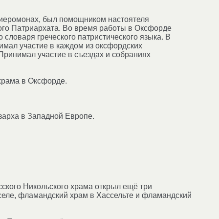
 иеромонах, был помощником настоятеля
ого Патриархата. Во время работы в Оксфорде
 словаря греческого патристического языка. В
имал участие в каждом из оксфордских
 Принимал участие в съездах и собраниях
храма в Оксфорде.
зарха в Западной Европе.
ского Никольского храма открыл ещё три
селе, фламандский храм в Хассельте и фламандский