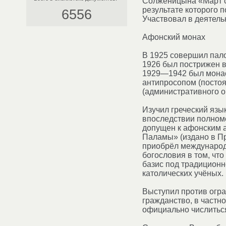
Солженицына «Март с
результате которого п
6556
Участвовал в деятель
Афонский монах
В 1925 совершил пал
1926 был пострижен в
1929—1942 был монас
антипросопом (постоя
(административного о
Изучил греческий язы
впоследствии полном
допущен к афонским а
Паламы» (издано в Пр
приобрёл международн
богословия в том, чт
базис под традиционн
католических учёных.
Выступил против огра
гражданство, в частн
официально числитьс