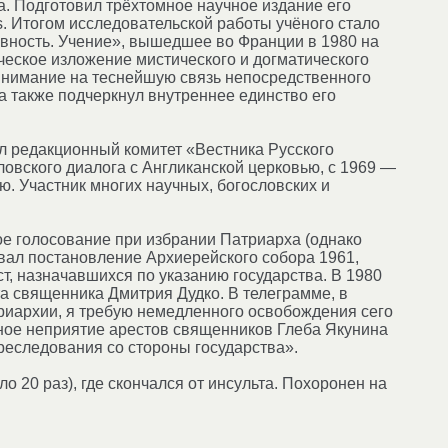
. Подготовил трёхтомное научное издание его
s. Итогом исследовательской работы учёного стало
вность. Учение», вышедшее во Франции в 1980 на
ческое изложение мистического и догматического
внимание на теснейшую связь непосредственного
а также подчеркнул внутреннее единство его
л редакционный комитет «Вестника Русского
овского диалога с Англиканской церковью, с 1969 —
. Участник многих научных, богословских и
е голосование при избрании Патриарха (однако
вал постановление Архиерейского собора 1961,
, назначавшихся по указанию государства. В 1980
та священника Дмитрия Дудко. В телеграмме, в
триархии, я требую немедленного освобождения сего
ное неприятие арестов священников Глеба Якунина
реследования со стороны государства».
о 20 раз), где скончался от инсульта. Похоронен на