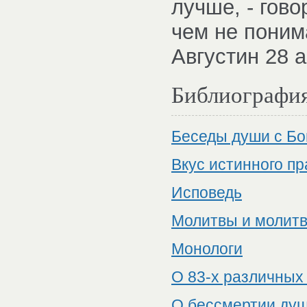
лучше, - гово
чем не поним
Августин 28 а
Библиографи
Беседы души с Бо
Вкус истинного п
Исповедь
Молитвы и молит
Монологи
О 83-х различных
О бессмертии ду