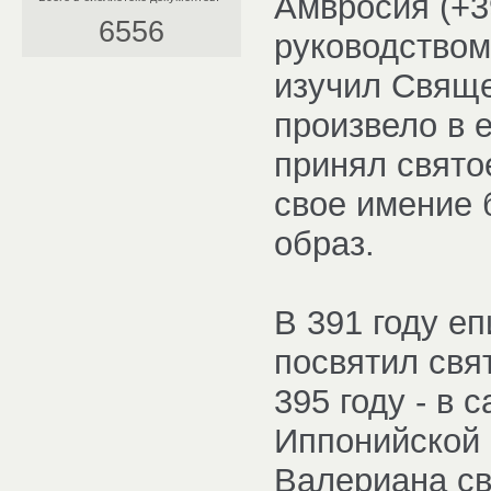
Амвросия (+3
6556
руководством
изучил Свящ
произвело в 
принял свято
свое имение 
образ.
В 391 году е
посвятил свят
395 году - в 
Иппонийской 
Валериана св