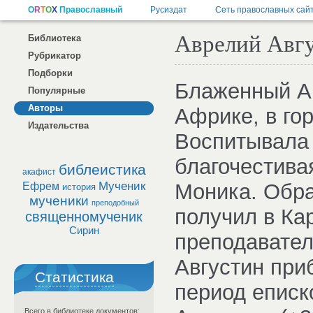
Аврелий Авгу
Библиотека
Рубрикатор
Подборки
Блаженный Ав
Популярные
Авторы
Африке, в гор
Издательства
Воспитывала 
благочестива
библеистика
акафист
Мученик
Моника. Обра
Ефрем
история
мученики
преподобный
получил в Ка
священномученик
Сирин
преподавател
Августин при
Статистика
период еписк
Всего в библиотеке документов: