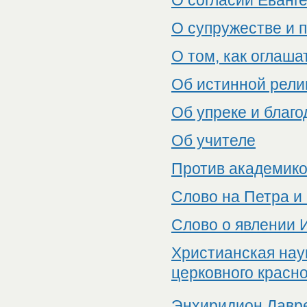
О согласии Еванг
О супружестве и 
О том, как оглаш
Об истинной рели
Об упреке и благо
Об учителе
Против академиков
Слово на Петра и
Слово о явлении 
Христианская нау
церковного красн
Энхиридион Лавре