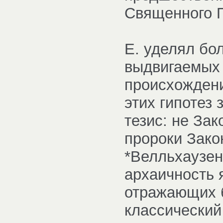
Священного П
Е. уделял бо
выдвигаемых 
происхождени
этих гипотез 
тезис: не За
пророки Закон
*Велльхаузен)
архаичность 
отражающих б
классический