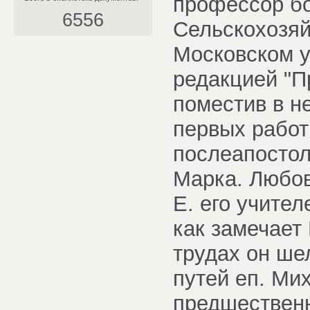
профессор бо
6556
Сельскохозяй
Московском у
редакцией "П
поместив в не
первых работ
послеапостол
Марка. Любов
Е. его учител
как замечает
трудах он ше
путей еп. Ми
предшественн