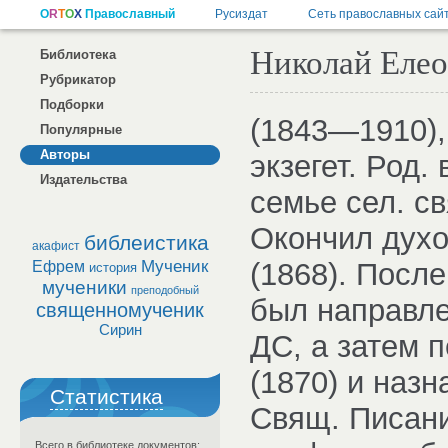
Николай Елео
Библиотека
Рубрикатор
Подборки
(1843—1910),
Популярные
Авторы
экзегет. Род.
Издательства
семье сел. с
Окончил дух
библеистика
акафист
Мученик
(1868). Посл
Ефрем
история
мученики
преподобный
был направле
священномученик
Сирин
ДС, а затем 
(1870) и наз
Статистика
Свящ. Писани
Всего в библиотеке документов: