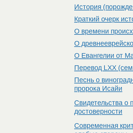
История (порожде
Краткий очерк ист
О времени происх
О древнееврейско
О Евангелии от М
Перевод LXX (сем
Песнь о виноградн
пророка Исайи
Свидетельства о 
достоверности
Современная крит