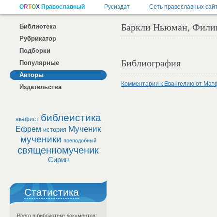
Баркли Ньюман, Фили
Библиотека
Рубрикатор
Подборки
Библиография
Популярные
Авторы
Комментарии к Евангелию от Мат
Издательства
библеистика
акафист
Мученик
Ефрем
история
мученики
преподобный
священномученик
Сирин
Статистика
Всего в библиотеке документов: