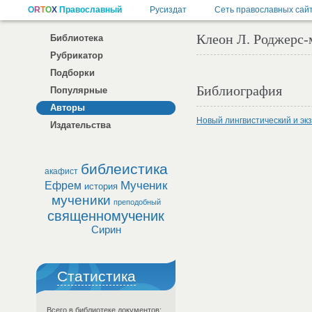
Клеон Л. Роджерс-
Библиотека
Рубрикатор
Подборки
Библиография
Популярные
Авторы
Новый лингвистический и экз
Издательства
библеистика
акафист
Мученик
Ефрем
история
мученики
преподобный
священномученик
Сирин
Статистика
Всего в библиотеке документов: