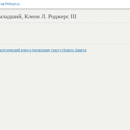
младший, Клеон Л. Роджерс III
егетический ключ к греческому тексту Нового Завета