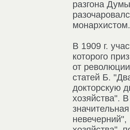
разгона Думы
разочаровалс
монархистом
В 1909 г. уча
которого при
от революции 
статей Б. "Дв
докторскую д
хозяйства". 
значительная
невечерний",
хозяйства", п