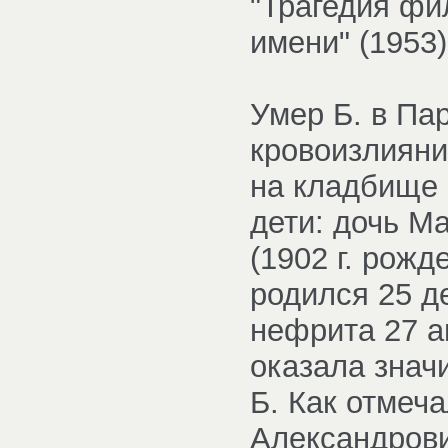
"Трагедия фи
имени" (1953)
Умер Б. в Пар
кровоизлияния
на кладбище 
дети: дочь М
(1902 г. рожд
родился 25 де
нефрита 27 а
оказала знач
Б. Как отмеча
Александрови