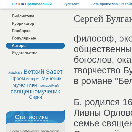
Сергей Булгак
Библиотека
Рубрикатор
Подборки
философ, эко
Популярные
Авторы
общественны
Издательства
богослов, ок
творчество Б
Ветхий Завет
акафист
Мученик
в романе "Бел
Ефрем
история
мученики
преподобный
священномученик
Сирин
Б. родился 16/
Ливны Орловс
Статистика
семье священ
Всего в библиотеке документов: