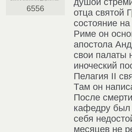
душой стреми
6556
отца святой Г
состояние на
Риме он осно
апостола Анд
свои палаты 
иноческий по
Пелагия II св
Там он напис
После смерти
кафедру был 
себя недосто
месяцев не р