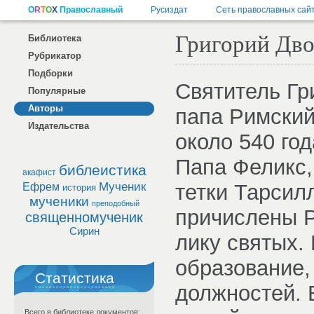
Григорий Двое
Библиотека
Рубрикатор
Подборки
Святитель Гр
Популярные
Авторы
папа Римский
Издательства
около 540 го
Папа Феликс,
библеистика
акафист
Мученик
тетки Тарсил
Ефрем
история
мученики
преподобный
причислены 
священномученик
Сирин
лику святых.
образование,
Статистика
должностей. 
Всего в библиотеке документов: