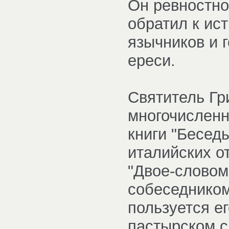
Он ревностно
обратил к ис
язычников и 
ереси.
Святитель Гр
многочисленн
книги "Беседы
италийских о
"Двое-словом"
собеседником
пользуется е
пастырском с