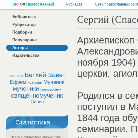
Сергий (Спасс
Библиотека
Рубрикатор
Подборки
Архиепископ 
Популярные
Авторы
Александрови
Издательства
ноября 1904)
церкви, агиол
Ветхий Завет
акафист
Мученик
Ефрем
история
мученики
преподобный
Родился в се
священномученик
Сирин
поступил в М
1844 года об
Статистика
семинарии. П
Всего в библиотеке документов: