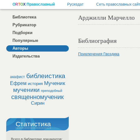
Арджилли Марчелло
Библиотека
Рубрикатор
Подборки
Библиография
Популярные
Авторы
Приключения Гвоздика
Издательства
библеистика
акафист
Мученик
Ефрем
история
мученики
преподобный
священномученик
Сирин
Статистика
Всего в библиотеке документов: