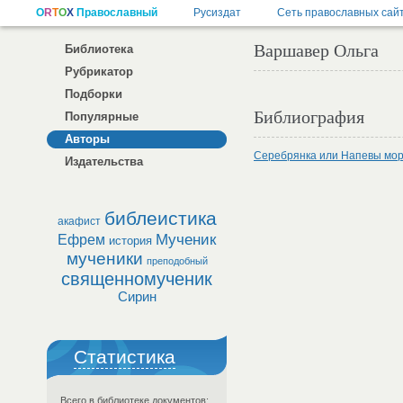
Варшавер Ольга
Библиотека
Рубрикатор
Подборки
Библиография
Популярные
Авторы
Серебрянка или Напевы мор
Издательства
библеистика
акафист
Мученик
Ефрем
история
мученики
преподобный
священномученик
Сирин
Статистика
Всего в библиотеке документов: