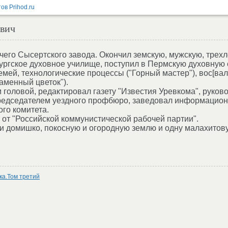
ович
чего Сысертского завода. Окончил земскую, мужскую, трех
ургское духовное училище, поступил в Пермскую духовную
емей, технологические процессы ("Горный мастер"), вос[ва
аменный цветок").
 головой, редактировал газету "Известия Уревкома", руко
редседателем уездного профбюро, заведовал информацио
го комитета.
от "Российской коммунистической рабочей партии".
и домишко, покосную и огородную землю и одну малахитову
ка.Том третий