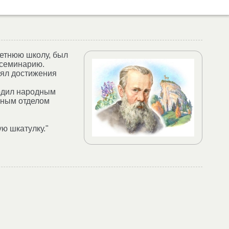
летнюю школу, был
 семинарию.
лял достижения
водил народным
нным отделом
ю шкатулку."