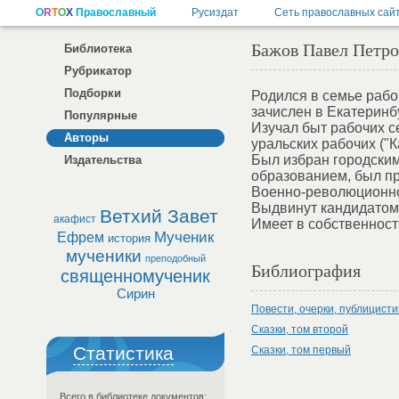
Бажов Павел Петр
Библиотека
Рубрикатор
Подборки
Родился в семье рабо
зачислен в Екатеринб
Популярные
Изучал быт рабочих с
Авторы
уральских рабочих ("К
Был избран городским
Издательства
образованием, был п
Военно-революционно
Выдвинут кандидатом 
Ветхий Завет
акафист
Имеет в собственност
Мученик
Ефрем
история
мученики
преподобный
Библиография
священномученик
Сирин
Повести, очерки, публицисти
Сказки, том второй
Статистика
Сказки, том первый
Всего в библиотеке документов: