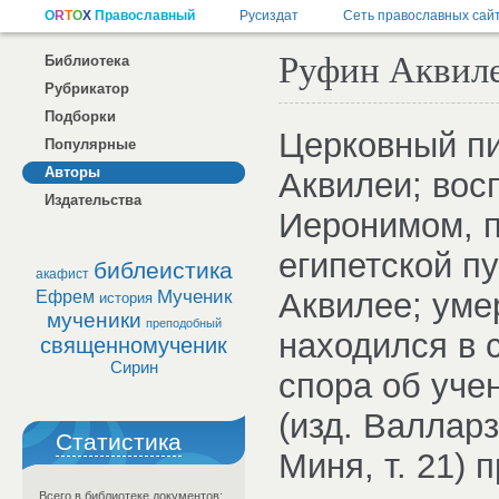
Руфин Аквиле
Библиотека
Рубрикатор
Подборки
Церковный пис
Популярные
Авторы
Аквилеи; вос
Издательства
Иеронимом, п
египетской п
библеистика
акафист
Мученик
Аквилее; уме
Ефрем
история
мученики
преподобный
находился в 
священномученик
Сирин
спора об уче
(изд. Валларз
Статистика
Миня, т. 21)
Всего в библиотеке документов: