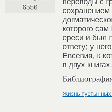
переводы с г
6556
сохранением 
догматическо
которого сам
ереси и был 
ответу; у не
Евсевия, к к
в двух книгах
Библиографи
Жизнь пустынных