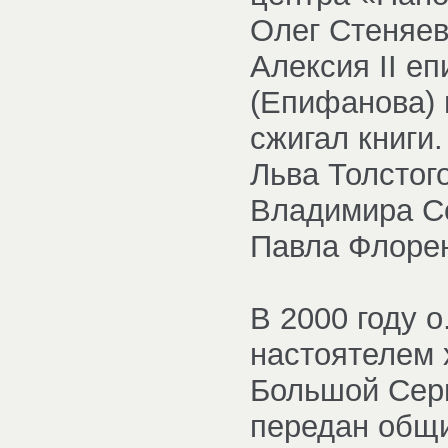
Олег Стеняев
Алексия II е
(Епифанова) 
сжигал книги
Льва Толстог
Владимира Со
Павла Флорен
В 2000 году 
настоятелем 
Большой Серп
передан общи