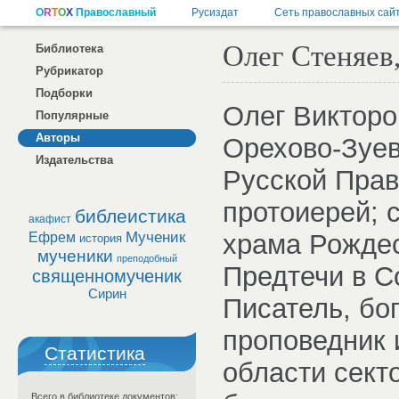
Олег Стеняев,
Библиотека
Рубрикатор
Подборки
Олег Викторо
Популярные
Авторы
Орехово-Зуе
Издательства
Русской Прав
протоиерей; с
библеистика
акафист
Мученик
храма Рожде
Ефрем
история
мученики
преподобный
Предтечи в С
священномученик
Сирин
Писатель, бо
проповедник 
Статистика
области сект
Всего в библиотеке документов: