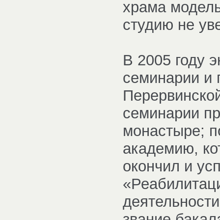
храма модель
студию не ув
В 2005 году 
семинарии и 
Перервинско
семинарии п
монастыре; п
академию, ко
окончил и ус
«Реабилитаци
деятельности
звание бакал