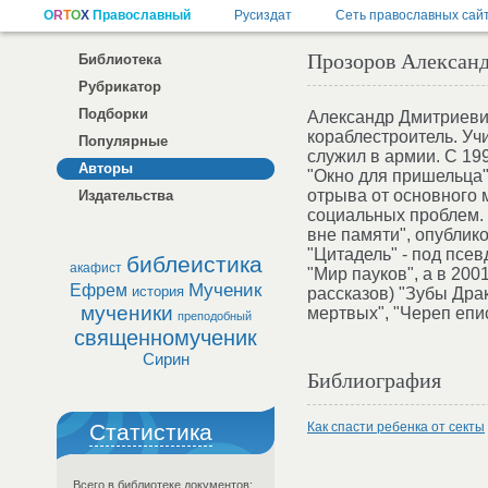
Прозоров Алексан
Библиотека
Рубрикатор
Подборки
Александр Дмитриевич
кораблестроитель. Уч
Популярные
служил в армии. С 19
Авторы
"Окно для пришельца",
отрыва от основного м
Издательства
социальных проблем. 
вне памяти", опублико
"Цитадель" - под псе
библеистика
акафист
"Мир пауков", а в 200
Мученик
Ефрем
история
рассказов) "Зубы Дра
мученики
мертвых", "Череп епис
преподобный
священномученик
Сирин
Библиография
Статистика
Как спасти ребенка от секты
Всего в библиотеке документов: