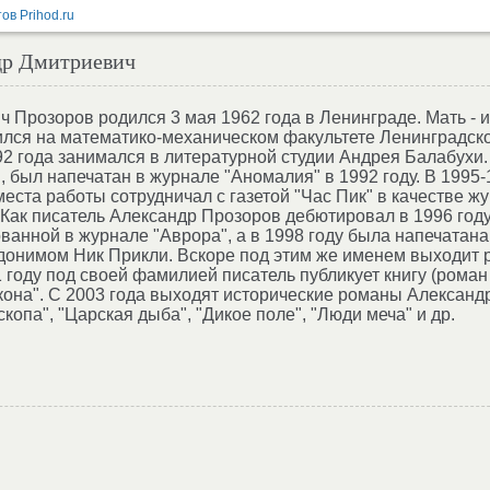
др Дмитриевич
 Прозоров родился 3 мая 1962 года в Ленинграде. Мать - 
ился на математико-механическом факультете Ленинградско
92 года занимался в литературной студии Андрея Балабухи.
 был напечатан в журнале "Аномалия" в 1992 году. В 1995-
еста работы сотрудничал с газетой "Час Пик" в качестве ж
Как писатель Александр Прозоров дебютировал в 1996 году
ванной в журнале "Аврора", а в 1998 году была напечатана
вдонимом Ник Прикли. Вскоре под этим же именем выходит р
1 году под своей фамилией писатель публикует книгу (роман
кона". С 2003 года выходят исторические романы Алексан
копа", "Царская дыба", "Дикое поле", "Люди меча" и др.