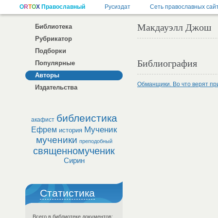
Макдауэлл Джош
Библиотека
Рубрикатор
Подборки
Библиография
Популярные
Авторы
Обманщики. Во что верят пр
Издательства
библеистика
акафист
Мученик
Ефрем
история
мученики
преподобный
священномученик
Сирин
Статистика
Всего в библиотеке документов: