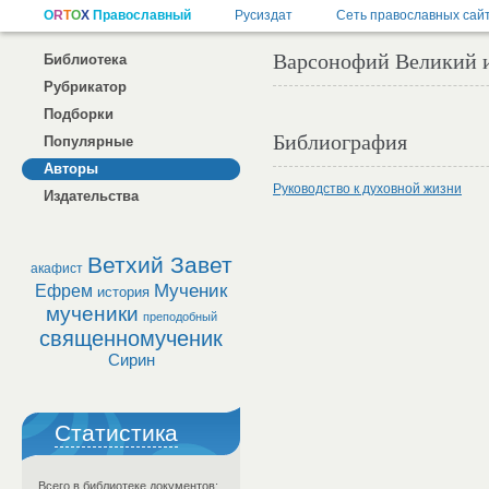
Варсонофий Великий и
Библиотека
Рубрикатор
Подборки
Библиография
Популярные
Авторы
Руководство к духовной жизни
Издательства
Ветхий Завет
акафист
Мученик
Ефрем
история
мученики
преподобный
священномученик
Сирин
Статистика
Всего в библиотеке документов: