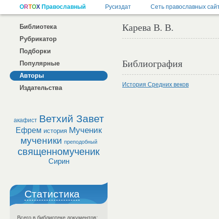
Карева В. В.
Библиотека
Рубрикатор
Подборки
Библиография
Популярные
Авторы
История Средних веков
Издательства
Ветхий Завет
акафист
Мученик
Ефрем
история
мученики
преподобный
священномученик
Сирин
Статистика
Всего в библиотеке документов: