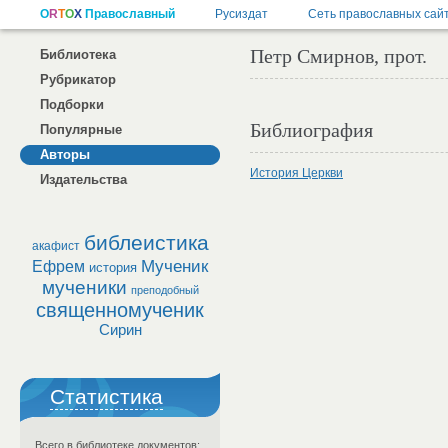
Петр Смирнов, прот.
Библиотека
Рубрикатор
Подборки
Библиография
Популярные
Авторы
История Церкви
Издательства
библеистика
акафист
Мученик
Ефрем
история
мученики
преподобный
священномученик
Сирин
Статистика
Всего в библиотеке документов: